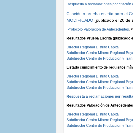
Respuesta a reclamaciones por citación 
Citación a prueba escrita para el C
MODIFICADO
(publicado el 20 de 
Protocolo Valoración de Antecedentes
. 
Resultados Prueba Escrita (publicado e
Director Regional Distrito Capital
S
ubdirector Centro Minero Regional Boy
Subdirector Centro de Producción y Tran
Listado cumplimiento de requisitos mín
Director Regional Distrito Capital
Subdirector Centro Minero Regional Boy
Subdirector Centro de Producción y Tran
Respuesta a reclamaciones por resultad
Resultados Valoración de Antecedentes 
Director Regional Distrito Capital
Subdirector Centro Minero Regional Boy
Subdirector Centro de Producción y Tran