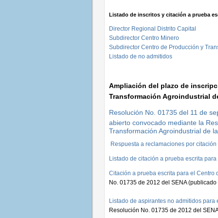
Listado de inscritos y citación a prueba es
Director Regional Distrito Capital
Subdirector Centro Minero
Subdirector Centro de Producción y Trans
Listado de no admitidos
Ampliación del plazo de inscrip
Transformación Agroindustrial de
Resolución No. 01735 del 11 de sept
abierto convocado mediante la Res
Transformación Agroindustrial de l
Respuesta a reclamaciones por citación 
Listado de citación a prueba escrita par
Citación a prueba escrita para el Centro
No. 01735 de 2012 del SENA (publicado 
Listado de aspirantes no admitidos para 
Resolución No. 01735 de 2012 del SENA 