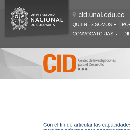
Pasar
al
cid.unal.edu.co
contenido
principal
Navegación
QUIÉNES SOMOS
PO
principal
CONVOCATORIAS
DI
Con el fin de articular las capacidad