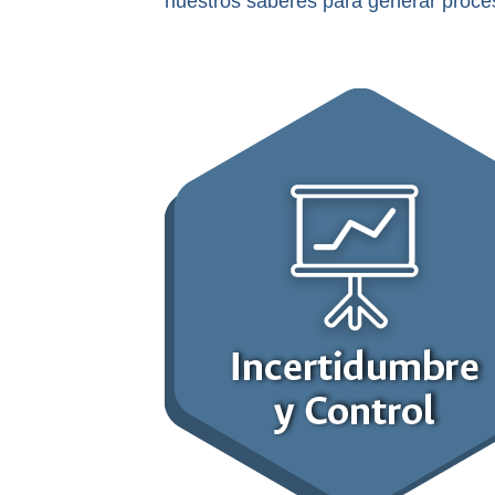
nuestros saberes para generar proces