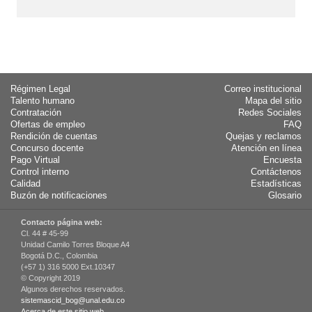
Régimen Legal
Correo institucional
Talento humano
Mapa del sitio
Contratación
Redes Sociales
Ofertas de empleo
FAQ
Rendición de cuentas
Quejas y reclamos
Concurso docente
Atención en línea
Pago Virtual
Encuesta
Control interno
Contáctenos
Calidad
Estadísticas
Buzón de notificaciones
Glosario
Contacto página web:
Cl. 44 # 45-99
Unidad Camilo Torres Bloque A4
Bogotá D.C., Colombia
(+57 1) 316 5000 Ext.10347
© Copyright 2019
Algunos derechos reservados.
sistemascid_bog@unal.edu.co
Acerca de este sitio web