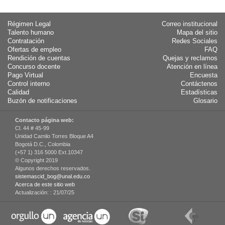
Régimen Legal
Correo institucional
Talento humano
Mapa del sitio
Contratación
Redes Sociales
Ofertas de empleo
FAQ
Rendición de cuentas
Quejas y reclamos
Concurso docente
Atención en línea
Pago Virtual
Encuesta
Control interno
Contáctenos
Calidad
Estadísticas
Buzón de notificaciones
Glosario
Contacto página web:
Cl. 44 # 45-99
Unidad Camilo Torres Bloque A4
Bogotá D.C., Colombia
(+57 1) 316 5000 Ext.10347
© Copyright 2019
Algunos derechos reservados.
sistemascid_bog@unal.edu.co
Acerca de este sitio web
Actualización: :
21/07/25