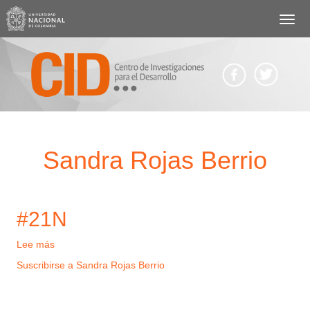
Pasar
al
contenido
principal
Body
Sandra Rojas Berrio
#21N
Lee más
sobre
#21N
Suscribirse a Sandra Rojas Berrio