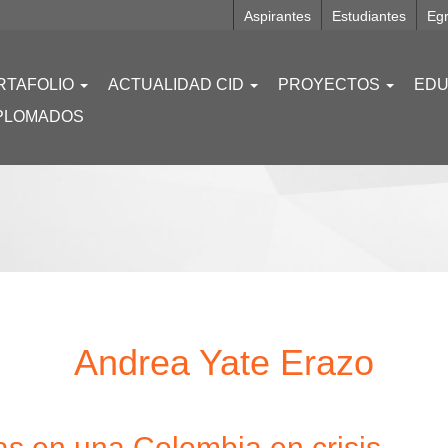
Aspirantes
Estudiantes
Eg
RTAFOLIO
ACTUALIDAD CID
PROYECTOS
EDU
PLOMADOS
Andrea Yate Erazo
s en una Colombia en crisis