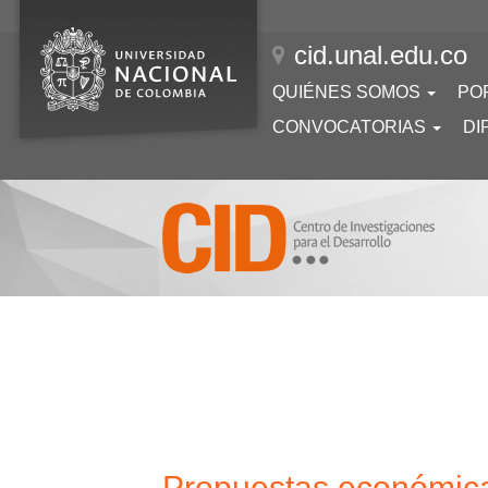
Pasar
al
cid.unal.edu.co
contenido
principal
Navegación
QUIÉNES SOMOS
PO
principal
CONVOCATORIAS
DI
Propuestas económica