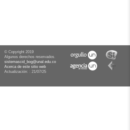
© Copyright 2019
Algunos derechos reservados.
sistemascid_bog@unal.edu.co
Acerca de este sitio web
Actualización: :
21/07/25