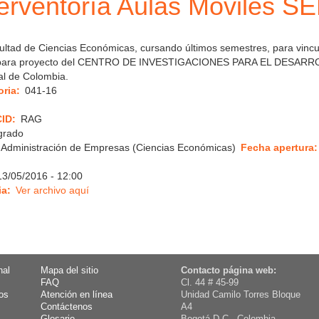
terventoría Aulas Móviles S
cultad de Ciencias Económicas, cursando últimos semestres, para vinc
ar para proyecto del CENTRO DE INVESTIGACIONES PARA EL DESARRO
al de Colombia.
ria
041-16
CID
RAG
grado
Administración de Empresas (Ciencias Económicas)
Fecha apertura
13/05/2016 - 12:00
ia
Ver archivo aquí
nal
Mapa del sitio
Contacto página web:
FAQ
Cl. 44 # 45-99
os
Atención en línea
Unidad Camilo Torres Bloque
Contáctenos
A4