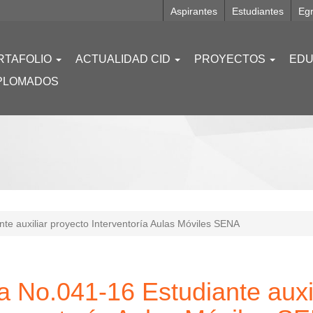
Aspirantes
Estudiantes
Eg
RTAFOLIO
ACTUALIDAD CID
PROYECTOS
EDU
PLOMADOS
te auxiliar proyecto Interventoría Aulas Móviles SENA
a No.041-16 Estudiante auxil