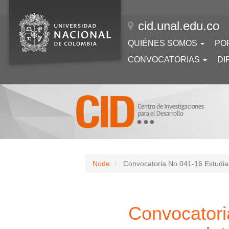
Pasar
al
cid.unal.edu.co
contenido
principal
Navegación
QUIÉNES SOMOS
PO
principal
CONVOCATORIAS
DI
Node
Convocatoria No.041-16 Estudian
Convocatori