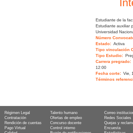
In
Estudiante de la fa
Estudiante auxili
Universidad Nacion
Número Convocato
Estado
Activa
Tipo vinculación 
Tipo Estudio
Pre
Carrera pregrado
12:00
Fecha corte
Vie, 
Términos referenc
Régimen Legal
Talento humano
Correo institucio
Contratación
Ofertas de empleo
Redes Sociales
Rendición de cuentas
Concurso docente
Quejas y reclam
Pago Virtual
Control interno
Encuesta