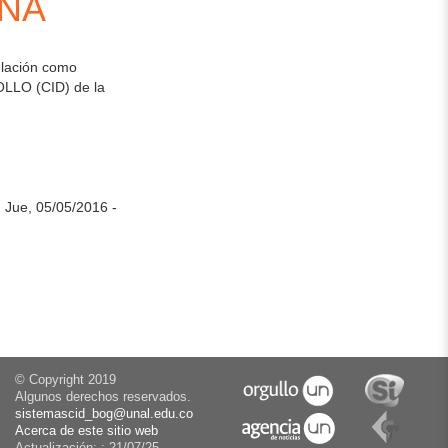
ENA
ulación como
LLO (CID) de la
Jue, 05/05/2016 -
© Copyright 2019
Algunos derechos reservados.
sistemascid_bog@unal.edu.co
Acerca de este sitio web