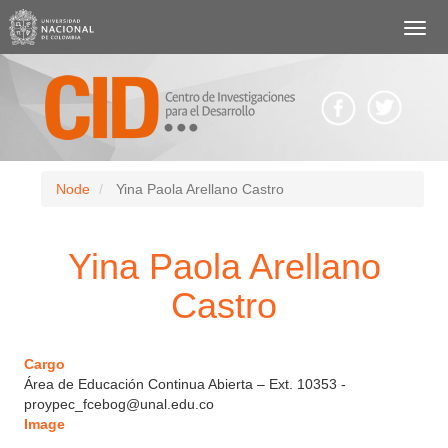
Pasar
al
contenido
principal
Body
Node
Yina Paola Arellano Castro
Yina Paola Arellano
Castro
Cargo
Área de Educación Continua Abierta – Ext. 10353 -
proypec_fcebog@unal.edu.co
Image