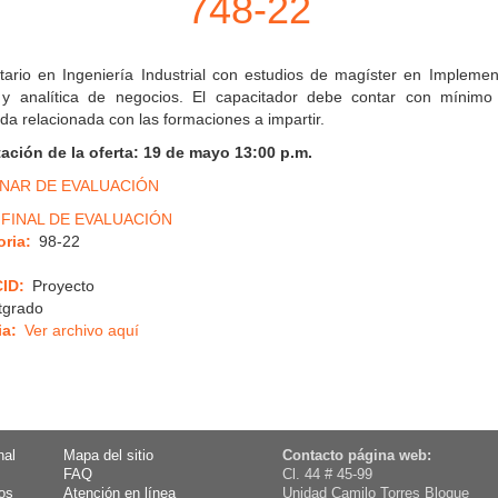
748-22
itario en Ingeniería Industrial con estudios de magíster en Impleme
ia y analítica de negocios. El capacitador debe contar con mínim
ada relacionada con las formaciones a impartir.
ación de la oferta: 19 de mayo 13:00 p.m.
INAR DE EVALUACIÓN
FINAL DE EVALUACIÓN
ria
98-22
CID
Proyecto
tgrado
ia
Ver archivo aquí
nal
Mapa del sitio
Contacto página web:
FAQ
Cl. 44 # 45-99
os
Atención en línea
Unidad Camilo Torres Bloque