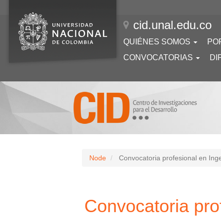
Pasar
al
cid.unal.edu.co
contenido
principal
Navegación
QUIÉNES SOMOS
PO
principal
CONVOCATORIAS
DI
Node
Convocatoria profesional en Inge
Convocatoria prof