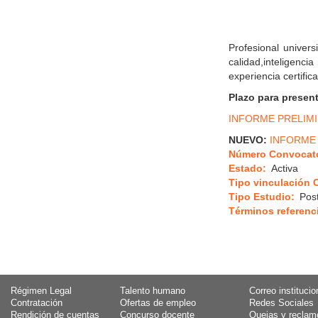
Profesional univers
calidad,inteligenc
experiencia certific
Plazo para present
INFORME PRELIM
NUEVO:
INFORME 
Número Convocato
Estado
Activa
Tipo vinculación 
Tipo Estudio
Pos
Términos referenc
Régimen Legal
Talento humano
Correo institucio
Contratación
Ofertas de empleo
Redes Sociales
Rendición de cuentas
Concurso docente
Quejas y reclam