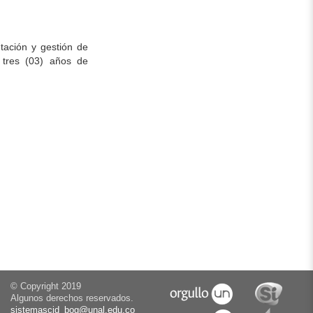
ntación y gestión de
o tres (03) años de
© Copyright 2019
Algunos derechos reservados.
sistemascid_bog@unal.edu.co