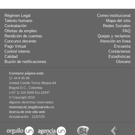
Régimen Legal
Correo institucional
Talento humano
Mapa del sitio
Contratación
Redes Sociales
Ofertas de empleo
FAQ
Rendición de cuentas
Quejas y reclamos
Concurso docente
Atención en línea
Pago Virtual
Encuesta
Control interno
Contáctenos
Calidad
Estadísticas
Buzón de notificaciones
Glosario
Contacto página web:
Cl. 44 # 45-99
Unidad Camilo Torres Bloque A4
Bogotá D.C., Colombia
(+57 1) 316 5000 Ext.10347
© Copyright 2019
Algunos derechos reservados.
sistemascid_bog@unal.edu.co
Acerca de este sitio web
Actualización: :
21/07/25