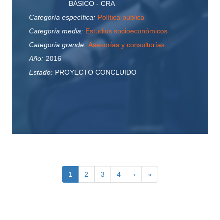
BÁSICO - CRA
Categoría específica:
Política pública
Categoría media:
Estudios socioeconómicos
Categoría grande:
Asesorías y consultorías
Año:
2016
Estado:
PROYECTO CONCLUIDO
Paginación
Página
1
Page
2
Page
3
Page
4
Siguiente
›
Última
»
actual
página
página