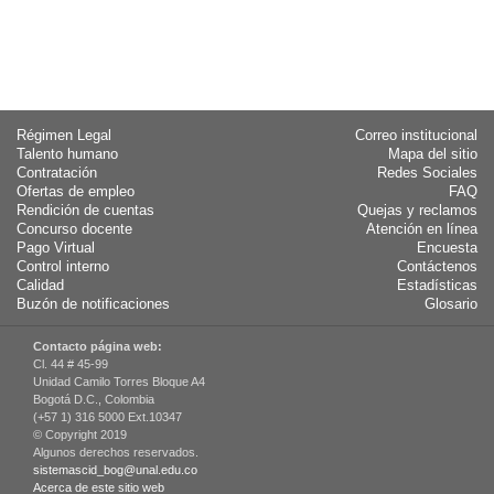
Régimen Legal
Correo institucional
Talento humano
Mapa del sitio
Contratación
Redes Sociales
Ofertas de empleo
FAQ
Rendición de cuentas
Quejas y reclamos
Concurso docente
Atención en línea
Pago Virtual
Encuesta
Control interno
Contáctenos
Calidad
Estadísticas
Buzón de notificaciones
Glosario
Contacto página web:
Cl. 44 # 45-99
Unidad Camilo Torres Bloque A4
Bogotá D.C., Colombia
(+57 1) 316 5000 Ext.10347
© Copyright 2019
Algunos derechos reservados.
sistemascid_bog@unal.edu.co
Acerca de este sitio web