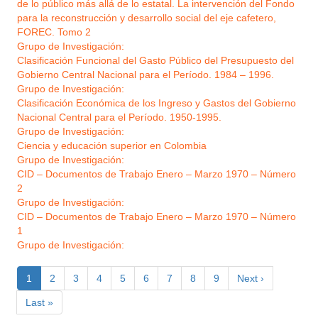
de lo público más allá de lo estatal. La intervención del Fondo
para la reconstrucción y desarrollo social del eje cafetero,
FOREC. Tomo 2
Grupo de Investigación:
Clasificación Funcional del Gasto Público del Presupuesto del
Gobierno Central Nacional para el Período. 1984 – 1996.
Grupo de Investigación:
Clasificación Económica de los Ingreso y Gastos del Gobierno
Nacional Central para el Período. 1950-1995.
Grupo de Investigación:
Ciencia y educación superior en Colombia
Grupo de Investigación:
CID – Documentos de Trabajo Enero – Marzo 1970 – Número
2
Grupo de Investigación:
CID – Documentos de Trabajo Enero – Marzo 1970 – Número
1
Grupo de Investigación:
Paginación
Página
1
Page
2
Page
3
Page
4
Page
5
Page
6
Page
7
Page
8
Page
9
Siguiente
Next ›
actual
página
Última
Last »
página