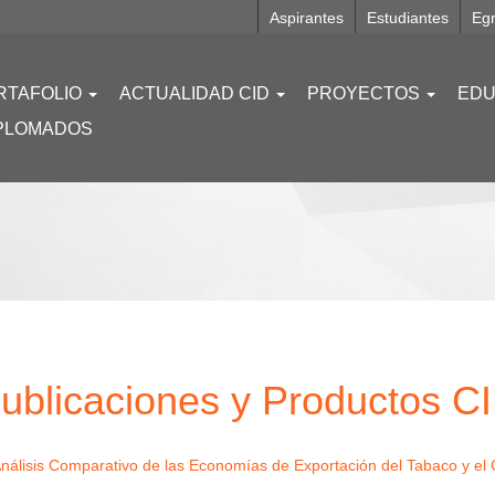
Aspirantes
Estudiantes
Eg
RTAFOLIO
ACTUALIDAD CID
PROYECTOS
EDU
PLOMADOS
ublicaciones y Productos C
álisis Comparativo de las Economías de Exportación del Tabaco y el 