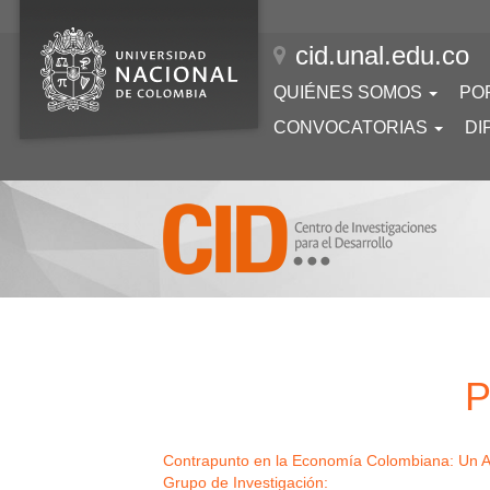
Pasar
al
cid.unal.edu.co
contenido
principal
Navegación
QUIÉNES SOMOS
PO
principal
CONVOCATORIAS
DI
P
Contrapunto en la Economía Colombiana: Un An
Grupo de Investigación: