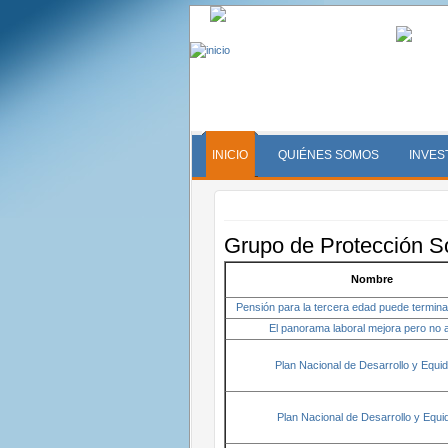
INICIO
QUIÉNES SOMOS
INVES
Grupo de Protección So
Nombre
Pensión para la tercera edad puede termina
El panorama laboral mejora pero no a
Plan Nacional de Desarrollo y Equid
Plan Nacional de Desarrollo y Equid