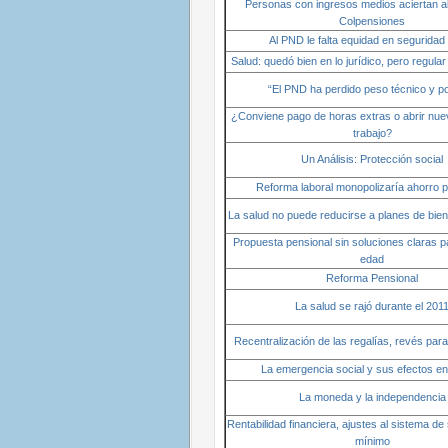
Personas con ingresos medios aciertan al
Colpensiones
Al PND le falta equidad en seguridad 
Salud: quedó bien en lo jurídico, pero regular
“El PND ha perdido peso técnico y pol
¿Conviene pago de horas extras o abrir nue
trabajo?
Un Análisis: Protección social
Reforma laboral monopolizaría ahorro p
La salud no puede reducirse a planes de bien
Propuesta pensional sin soluciones claras pa
edad
Reforma Pensional
La salud se rajó durante el 201
Recentralización de las regalías, revés para
La emergencia social y sus efectos en
La moneda y la independencia
Rentabilidad financiera, ajustes al sistema de 
mínimo