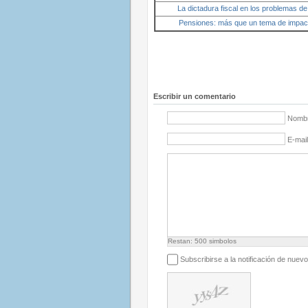
La dictadura fiscal en los problemas de
Pensiones: más que un tema de impact
Escribir un comentario
Nombr
E-mail
Restan:
500
simbolos
Subscribirse a la notificación de nuev