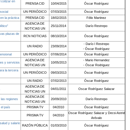
 cotizar en
PRENSA CID
10/04/2015
Óscar Rodríguez
social
UN PERIÓDICO
07/03/2015
Óscar Rodríguez
 en la práctica
PRENSA CID
18/02/2015
Félix Martinez
AGENCIA DE
ítico”
25/11/2014
Darío Restrepo
NOTICIAS UN
vas plazas de
RCN NOTICIAS
08/10/2014
Óscar Rodríguez
- Darío I Restrepo
UN RADIO
23/09/2014
- Óscar Rodríguez
ensional
UN PERIÓDICO
07/06/2014
Óscar Rodríguez
AGENCIA DE
- Mario Hernandez
es y servicios
10/05/2013
NOTICIAS UN
- Óscar Rodriguez
ra la tercera
UN PERIÓDICO
09/03/2013
Óscar Rodríguez
UN RADIO
07/02/2013
Óscar Rodríguez
AGENCIA DE
1
04/01/2011
Oscar Rodríguez Salazar
NOTICIAS UN
AGENCIA DE
 las regiones
20/09/2010
Darío Restrepo
NOTICIAS UN
 el país
PRISMA TV
04/2010
Óscar Rodríguez
Oscar Rodríguez Salazar y Decsi Astrid
PRISMA TV
04/2010
Arévalo
salud y salario
RAZÓN PÚBLICA
01/03/2010
Óscar Rodríguez