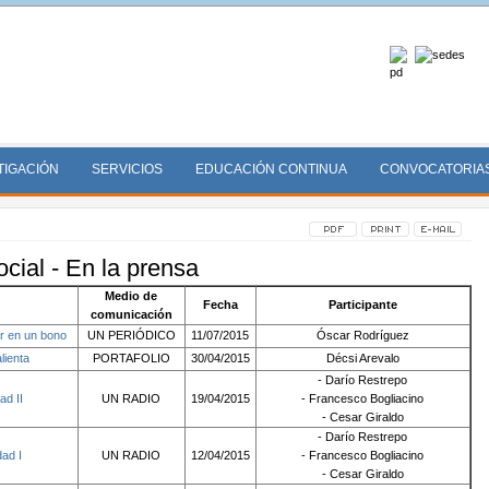
TIGACIÓN
SERVICIOS
EDUCACIÓN CONTINUA
CONVOCATORIA
cial - En la prensa
Medio de
Fecha
Participante
comunicación
r en un bono
UN PERIÓDICO
11/07/2015
Óscar Rodríguez
lienta
PORTAFOLIO
30/04/2015
Décsi Arevalo
- Darío Restrepo
ad II
UN RADIO
19/04/2015
- Francesco Bogliacino
- Cesar Giraldo
- Darío Restrepo
ad I
UN RADIO
12/04/2015
- Francesco Bogliacino
- Cesar Giraldo